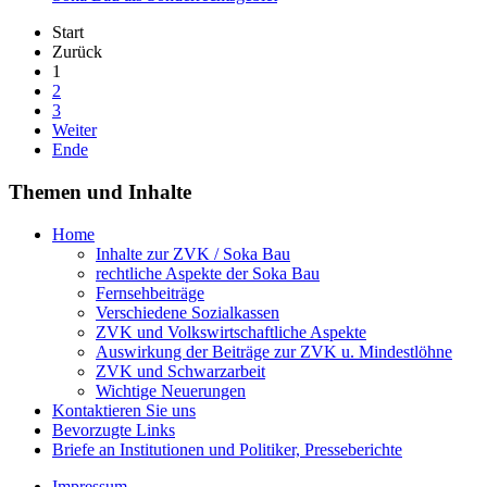
Start
Zurück
1
2
3
Weiter
Ende
Themen und Inhalte
Home
Inhalte zur ZVK / Soka Bau
rechtliche Aspekte der Soka Bau
Fernsehbeiträge
Verschiedene Sozialkassen
ZVK und Volkswirtschaftliche Aspekte
Auswirkung der Beiträge zur ZVK u. Mindestlöhne
ZVK und Schwarzarbeit
Wichtige Neuerungen
Kontaktieren Sie uns
Bevorzugte Links
Briefe an Institutionen und Politiker, Presseberichte
Impressum